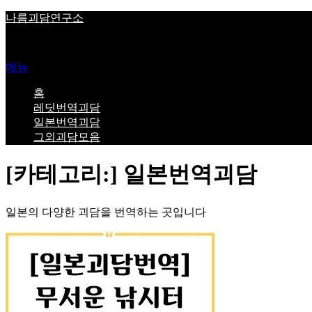
내
나름괴담연구소
용
Ghost Story Research Center
으
로
메뉴
바
로
홈
가
레딧번역괴담
기
일본번역괴담
그외괴담모음
[카테고리:]
일본번역괴담
일본의 다양한 괴담을 번역하는 곳입니다