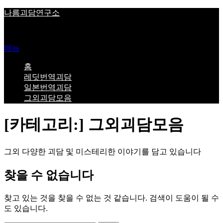
내
나름괴담연구소
용
Ghost Story Research Center
으
로
메뉴
바
로
홈
가
레딧번역괴담
기
일본번역괴담
그외괴담모음
[카테고리:]
그외괴담모음
그외 다양한 괴담 및 미스테리한 이야기를 담고 있습니다
찾을 수 없습니다
찾고 있는 것을 찾을 수 없는 것 같습니다. 검색이 도움이 될 수
도 있습니다.