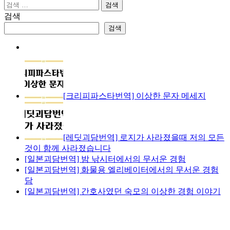
검
색:
검색
검색
[크리피파스타번역] 이상한 문자 메세지
[레딧괴담번역] 로지가 사라졌을때 저의 모든
것이 함께 사라졌습니다
[일본괴담번역] 밤 낚시터에서의 무서운 경험
[일본괴담번역] 화물용 엘리베이터에서의 무서운 경험
담
[일본괴담번역] 간호사였던 숙모의 이상한 경험 이야기